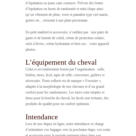
d’équitation ou jeans sans coutures. Prévoir des bottes
d’équitation ou boots de randonnée et mini chaps ainsi
qu’un vêtement de pluie, veste et pantalon type ciré marin,
gortex etc…résistant à une pluie persistante.
En petit matériel et accessoire, n’oubliez pas : une paire de
gants et de lunette de soleil, crème de protection solaire,
stick à lèvres, crème hydratante et bien sur…votre appareil
photos.
L’équipement du cheval
Celui-ci est entièrement fourni par l’organisation : selle,
bridon, mors, licol, tapis de selle, couverture, guêtres si
nécessaire. Notre sellerie est de marque « Forestier »,
adaptée à la morphologie de nos chevaux et d’un grand
confort pour les randonneurs. Les mors sont simples et
doux pour la bouche du cheval, les licols non irritants, des
produits de qualité pour un confort optimum.
Intendance
Lors de nos étapes en ligne, notre intendance se charge
d’acheminer vos bagages vers la prochaine étape, vos soins
et accessoire pour la journée prennent place dans vos